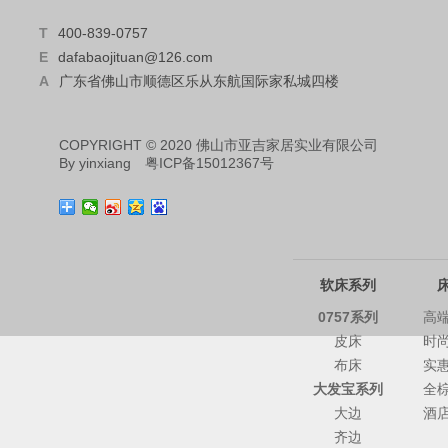
T
400-839-0757
E
dafabaojituan@126.com
A
广东省佛山市顺德区乐从东航国际家私城四楼
COPYRIGHT © 2020 佛山市亚吉家居实业有限公司
By
yinxiang
粤ICP备15012367号
软床系列
0757系列
高
皮床
时
布床
实
大发宝系列
全
大边
酒
齐边