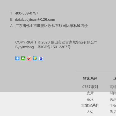
T
400-839-0757
E
dafabaojituan@126.com
A
广东省佛山市顺德区乐从东航国际家私城四楼
COPYRIGHT © 2020 佛山市亚吉家居实业有限公司
By
yinxiang
粤ICP备15012367号
软床系列
0757系列
高
皮床
时
布床
实
大发宝系列
全
大边
酒