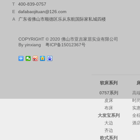
T
400-839-0757
E
dafabaojituan@126.com
A
广东省佛山市顺德区乐从东航国际家私城四楼
COPYRIGHT © 2020 佛山市亚吉家居实业有限公司
By
yinxiang
粤ICP备15012367号
软床系列
0757系列
高
皮床
时
布床
实
大发宝系列
全
大边
酒
齐边
欧式系列