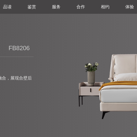
品读
鉴赏
服务
合作
相约
体验
FB8206
融合，展现合壁后