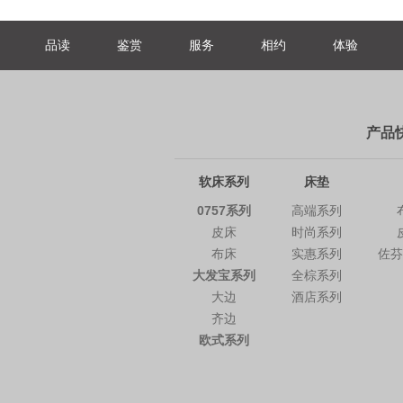
品读
鉴赏
服务
相约
体验
产品
软床系列
床垫
0757系列
高端系列
皮床
时尚系列
布床
实惠系列
佐
大发宝系列
全棕系列
大边
酒店系列
齐边
欧式系列