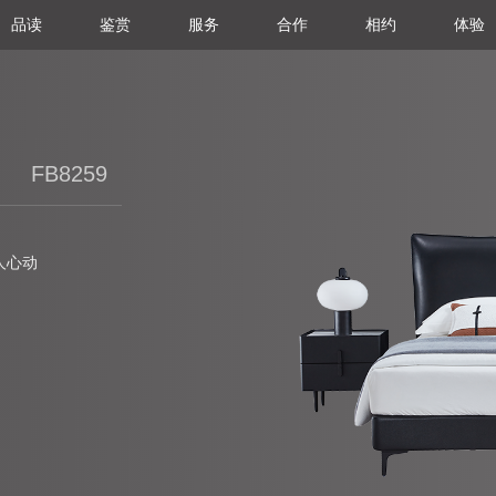
品读
鉴赏
服务
合作
相约
体验
FB8259
人心动