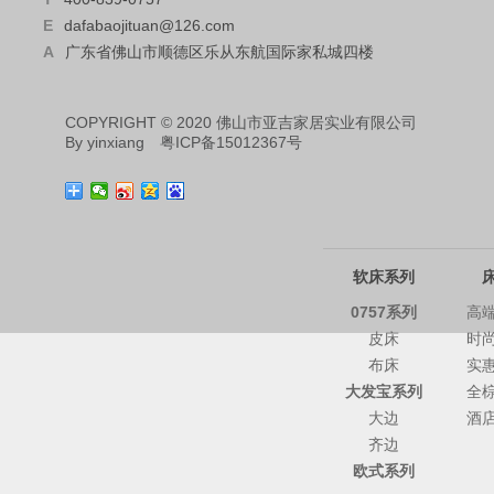
E
dafabaojituan@126.com
A
广东省佛山市顺德区乐从东航国际家私城四楼
COPYRIGHT © 2020 佛山市亚吉家居实业有限公司
By
yinxiang
粤ICP备15012367号
软床系列
0757系列
高
皮床
时
布床
实
大发宝系列
全
大边
酒
齐边
欧式系列