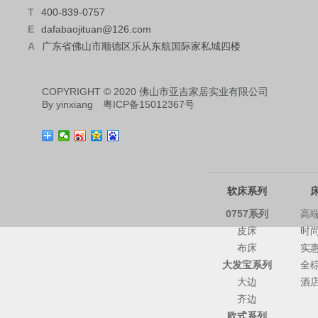
T
400-839-0757
E
dafabaojituan@126.com
A
广东省佛山市顺德区乐从东航国际家私城四楼
COPYRIGHT © 2020 佛山市亚吉家居实业有限公司
By
yinxiang
粤ICP备15012367号
软床系列
0757系列
高
皮床
时
布床
实
大发宝系列
全
大边
酒
齐边
欧式系列