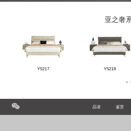
亚之奢
YS217
YS218
品读
鉴赏