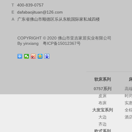
T
400-839-0757
E
dafabaojituan@126.com
A
广东省佛山市顺德区乐从东航国际家私城四楼
COPYRIGHT © 2020 佛山市亚吉家居实业有限公司
By
yinxiang
粤ICP备15012367号
软床系列
0757系列
高
皮床
时
布床
实
大发宝系列
全
大边
酒
齐边
欧式系列