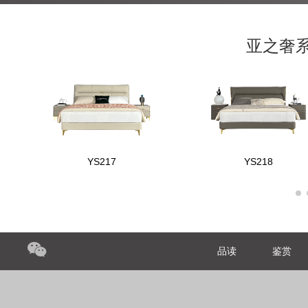
亚之奢
YS217
YS218
品读
鉴赏