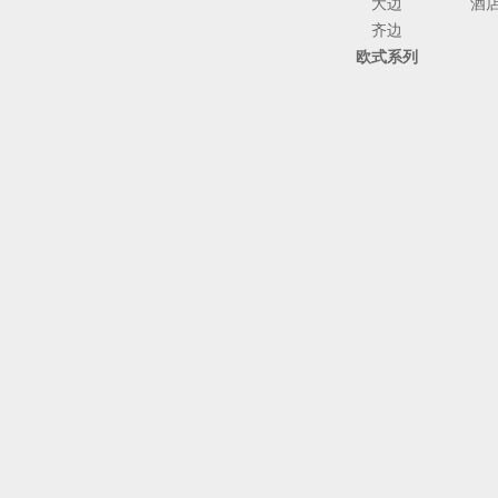
大边
酒
齐边
欧式系列