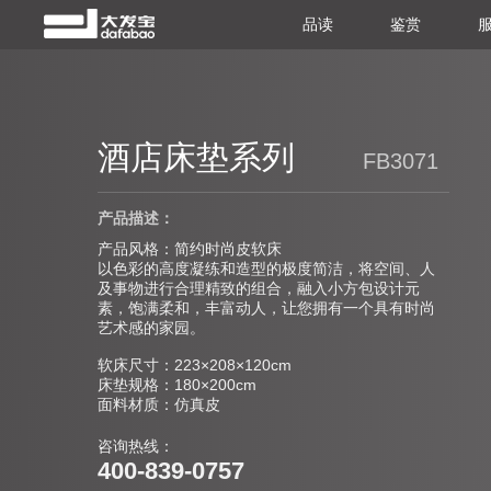
品读
鉴赏
酒店床垫系列
FB3071
产品描述：
产品风格：简约时尚皮软床
以色彩的高度凝练和造型的极度简洁，将空间、人
及事物进行合理精致的组合，融入小方包设计元
素，饱满柔和，丰富动人，让您拥有一个具有时尚
艺术感的家园。
软床尺寸：223×208×120cm
床垫规格：180×200cm
面料材质：仿真皮
咨询热线：
400-839-0757