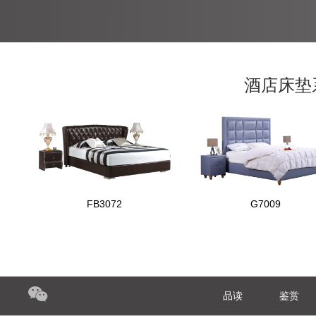
酒店床垫
FB3072
G7009
品读
鉴赏