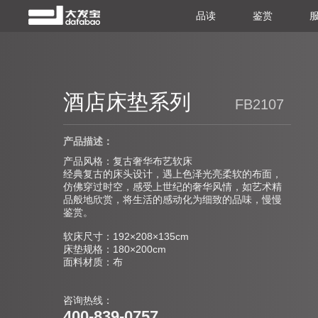
品读
鉴赏
酒店床垫系列
FB2107
产品描述：
产品风格：复古奢华布艺软床
经典复古的床头设计，遇上色泽光亮柔软的布面，
仿佛穿过时空，感受上世纪的奢华风情，如艺术精
品般地欣赏，将生活的感动化为细致的品味，慢慢
鉴赏。
软床尺寸：192×208×135cm
床垫规格：180×200cm
面料材质：布
咨询热线：
400-839-0757