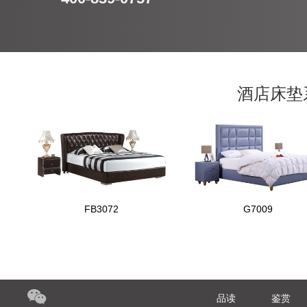
酒店床垫
FB3072
G7009
品读
鉴赏