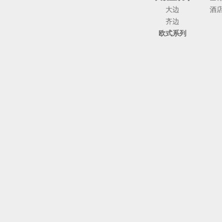
大边
酒
齐边
欧式系列