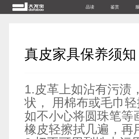
品读
鉴赏
真皮家具保养须知
1.皮革上如沾有污
状， 用棉布或毛巾
如不小心将圆珠笔等
橡皮轻擦拭几遍，再