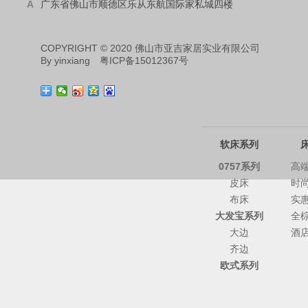
A
广东省佛山市顺德区乐从东航国际家私城四楼
COPYRIGHT © 2020 佛山市亚吉家居实业有限公司
By
yinxiang
粤ICP备15012367号
软床系列
0757系列
高
皮床
时
布床
实
大发宝系列
全
大边
酒
齐边
欧式系列